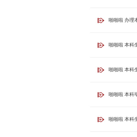
啪啪啦 办理
啪啪啦 本科
啪啪啦 本科
啪啪啦 本科
啪啪啦 本科