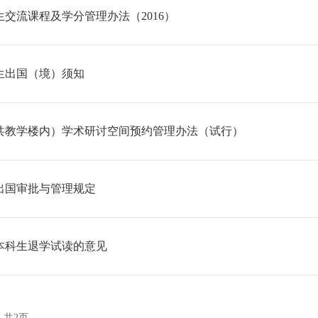
生交流课程及学分管理办法（2016）
生出国（境）须知
公共教学楼内）学术研讨空间预约管理办法（试行）
出国审批与管理规定
本科生退学试读的意见
共2页