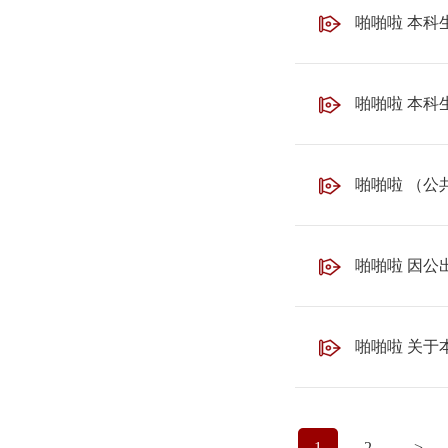
啪啪啦 本科
啪啪啦 本科
啪啪啦 （
啪啪啦 因公
啪啪啦 关于
1
2
>