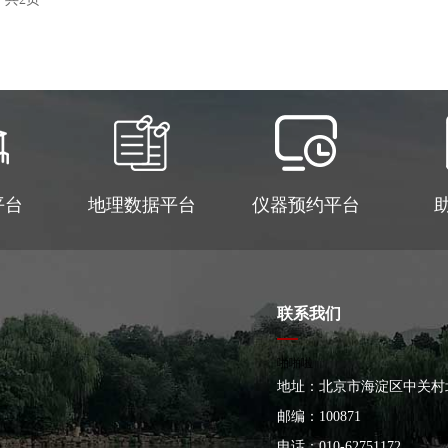
平台
地理数据平台
仪器预约平台
联系我们
啪啪啦
地址：北京市海淀区中关村北
大楼
邮编：100871
电话：010-62751172