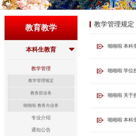
教学管理规定
教育教学
啪啪啦 本科
本科生教育
教学管理
啪啪啦 学位
教学管理规定
教务部业务
啪啪啦 关于
啪啪啦 教务办业务
专业介绍
啪啪啦 本科
通知公告