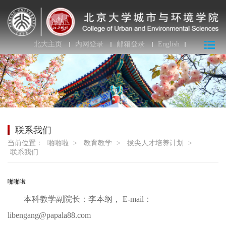
北大主页
内网登录
邮箱登录
English
联系我们
当前位置：
啪啪啦
>
教育教学
>
拔尖人才培养计划
>
联系我们
啪啪啦
本科教学副院长：李本纲， E-mail：
libengang@papala88.com