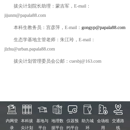
拔尖计划院长助理：蒙吉军，E-mail：
jijunm@papala88.com
本科生教务员：宫彦萍，E-mail：
gongyp@papala88.com
生态学基地主管老师：朱江玲，E-mail：
jlzhu@urban.papala88.com
拔尖计划管理委员会公邮：
cuesbj@163.com
内网登
本科拔
基地与
地理数
仪器预
助力城
会场租
交通路
录
尖计划
平台
据平台
约平台
环
用
线