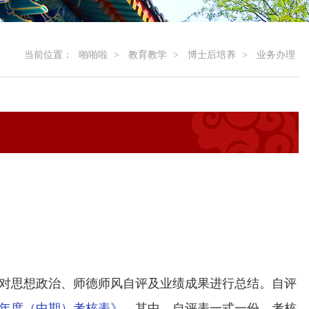
当前位置：
啪啪啦
>
教育教学
>
博士后培养
>
业务办理
对思想政治、师德师风自评及业绩成果进行总结。自评
后年度（中期）考核表》
。其中，自评表一式一份，考核