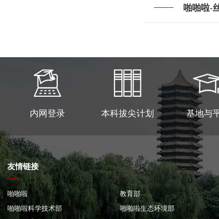
啪啪啦-
内网登录
本科拔尖计划
基地与
友情链接
啪啪啦
教育部
啪啪啦科学技术部
啪啪啦生态环境部