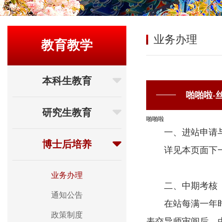
业务办理
教育教学
本科生教育
啪啪啦-
研究生教育
啪啪啦
一、进站申请
博士后培养
详见本页面下
业务办理
二、中期考核
通知公告
在站每满一年
政策制度
表交导师审阅后，