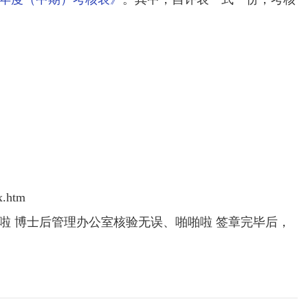
x.htm
啦 博士后管理办公室核验无误、啪啪啦 签章完毕后，