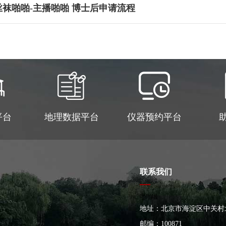
丝袜啪啪-主播啪啪 博士后申请流程
平台
地理数据平台
仪器预约平台
联系我们
啪啪啦
地址：北京市海淀区中关村北
大楼
邮编：100871