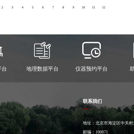
2
3
4
5
6
7
8
9
10
11
12
平台
地理数据平台
仪器预约平台
联系我们
啪啪啦
地址：北京市海淀区中关村北
大楼
邮编：100871