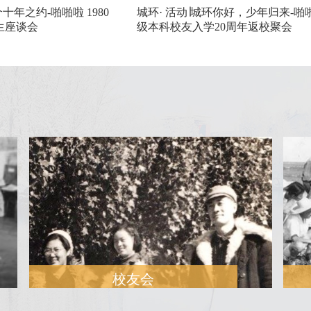
十年之约-啪啪啦 1980
城环· 活动∣城环你好，少年归来-啪啪啦
生座谈会
级本科校友入学20周年返校聚会
校友会