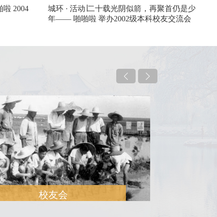
 2004
城环 · 活动∣二十载光阴似箭，再聚首仍是少
年—— 啪啪啦 举办2002级本科校友交流会
校友会