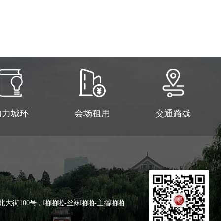
助力城环
会场租用
交通路线
大街100号，啪啪啦-丝袜啪啪-主播啪啪